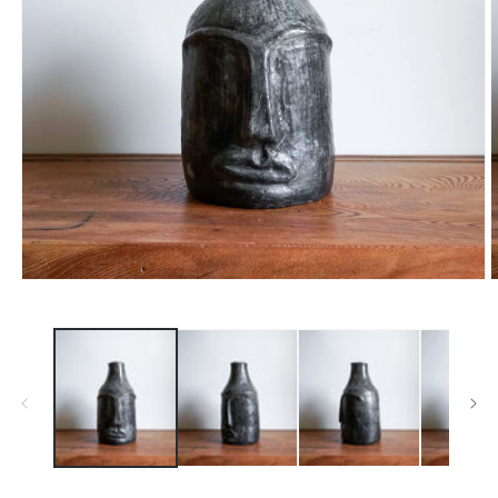
モ
ー
ダ
ル
で
メ
デ
ィ
ア
(1)
(
を