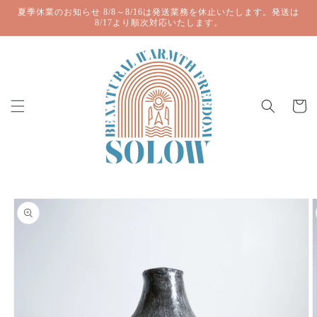
コンテ
夏季休業のお知らせ 8/8～8/16は発送業務を休止いたします。発送は
ンツに
8/17より順次対応いたします。
進む
カ
ー
ト
商品情
報にス
キップ