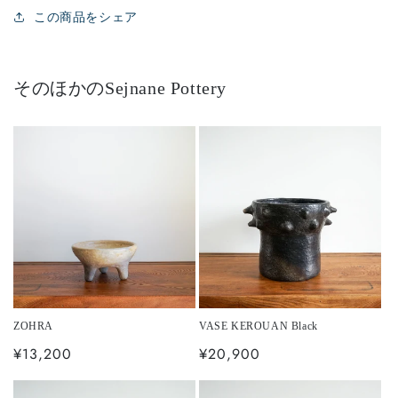
この商品をシェア
そのほかのSejnane Pottery
ZOHRA
VASE KEROUAN Black
通
¥13,200
通
¥20,900
常
常
価
価