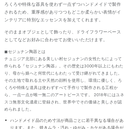
ろくろや特殊な器具を使わず一点ずつハンドメイドで製作
されるため、重厚感がありつつもどこか柔らかい表情がイ
ンテリアに特別なエッセンスを加えてくれます。
そのままオブジェとして飾ったり、ドライフラワーベース
としてなどお好みに合わせてお使いいただけます。
◼︎セジュナン陶器とは
チュニジア北部にある美しい村セジュナンの女性たちによって
作られる『セジュナン陶器』。その歴史は3000年以上にもわた
り、母から娘へと何世代にもわたって受け継がれてきました。
その土地で取れる土や天然の顔料を使用し、環境に優しく、ろ
くろや特殊な道具は使わずすべて手作りで製作される工程か
ら、一点一点が唯一無二のアートピースです。 2018年にはユネ
スコ無形文化遺産に登録され、世界中でその価値と美しさが認
められました。
ハンドメイド品のため寸法が商品ごとに若干異なる場合があ
ります。また、焼きムラ・汚れ・ゆがみ・カケがある場合が