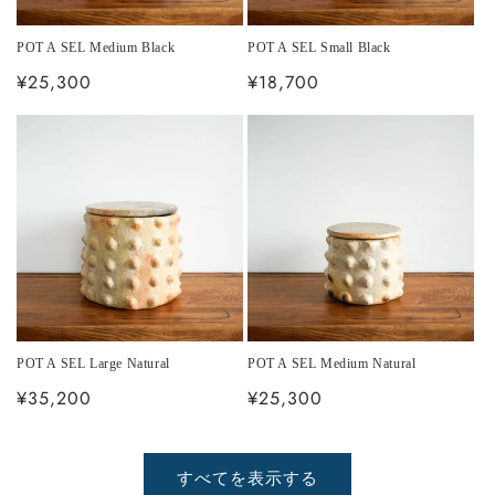
POT A SEL Medium Black
POT A SEL Small Black
通
¥25,300
通
¥18,700
常
常
価
価
格
格
POT A SEL Large Natural
POT A SEL Medium Natural
通
¥35,200
通
¥25,300
常
常
価
価
格
格
すべてを表示する