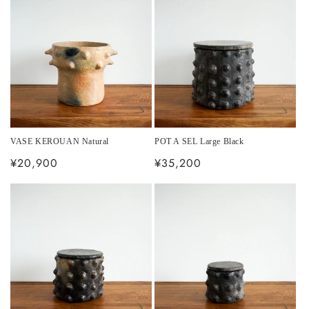
格
格
VASE KEROUAN Natural
POT A SEL Large Black
通
¥20,900
通
¥35,200
常
常
価
価
格
格