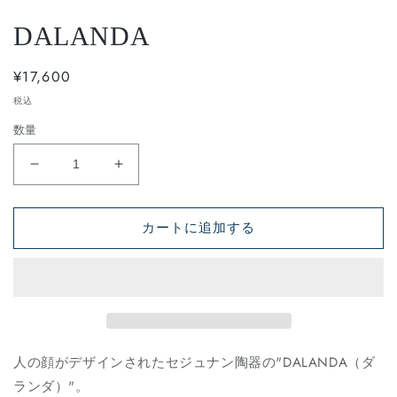
開
く
DALANDA
通
¥17,600
常
税込
価
数量
格
DALANDA
DALANDA
の
の
数
数
カートに追加する
量
量
を
を
減
増
ら
や
す
す
人の顔がデザインされたセジュナン陶器の"DALANDA（ダ
ランダ）"。